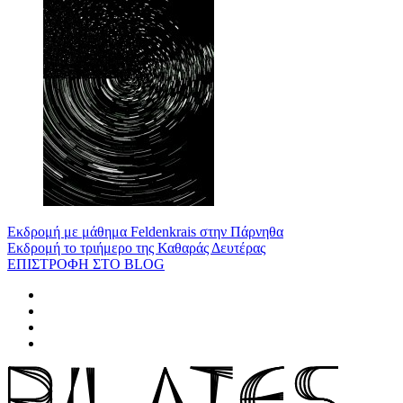
Εκδρομή με μάθημα Feldenkrais στην Πάρνηθα
Εκδρομή το τριήμερο της Καθαράς Δευτέρας
ΕΠΙΣΤΡΟΦΗ ΣΤΟ BLOG